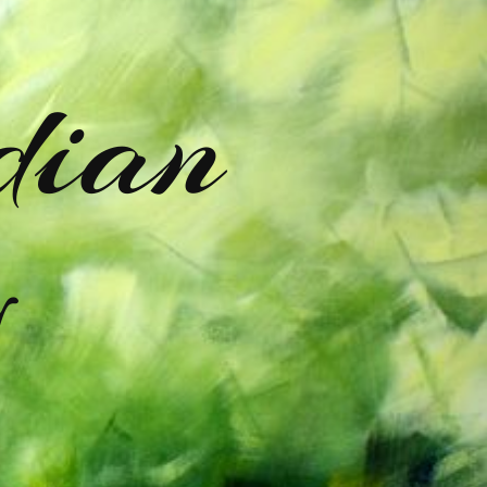
dian
y