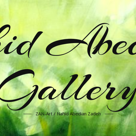
id Abe
Galler
ZAN-Art / Nahid Abedian Zadeh