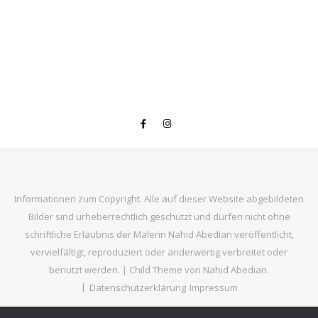
Informationen zum Copyright. Alle auf dieser Website abgebildeten
Bilder sind urheberrechtlich geschützt und dürfen nicht ohne
schriftliche Erlaubnis der Malerin Nahid Abedian veröffentlicht,
vervielfältigt, reproduziert oder anderwertig verbreitet oder
benutzt werden. |
Child Theme von
Nahid Abedian
.
Datenschutzerklärung
Impressum