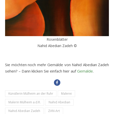
Rosenblätter
Nahid Abedian Zadeh ©
Sie möchten noch mehr Gemälde von Nahid Abedian Zadeh
sehen? – Dann klicken Sie einfach hier auf
Gemälde
.
Künstlerin Mülheim an der Ruhr
Malerei
Malerin Mülheim a.d.R.
Nahid Abedian
Nahid Abedian Zadeh
ZAN-Art