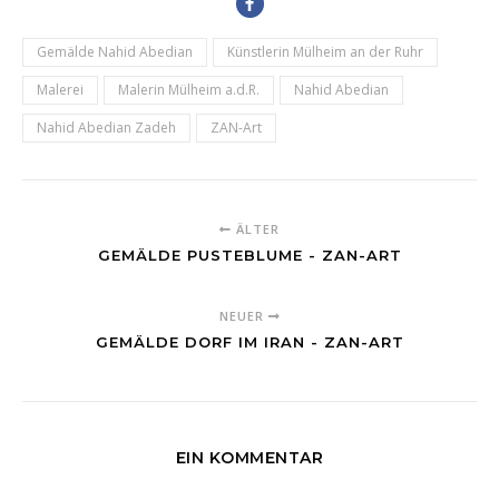
Gemälde Nahid Abedian
Künstlerin Mülheim an der Ruhr
Malerei
Malerin Mülheim a.d.R.
Nahid Abedian
Nahid Abedian Zadeh
ZAN-Art
ÄLTER
GEMÄLDE PUSTEBLUME - ZAN-ART
NEUER
GEMÄLDE DORF IM IRAN - ZAN-ART
EIN KOMMENTAR